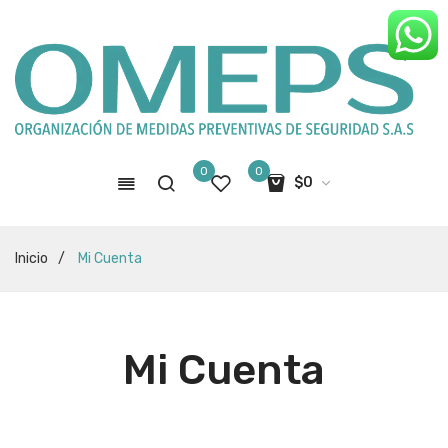
0
0
$
0
No hay productos en el carro de
Inicio
/
Mi Cuenta
compras
Mi Cuenta