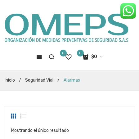
0
0
$
0
No hay productos en el carro de
Inicio
/
Seguridad Vial
/
Alarmas
compras
Mostrando el único resultado