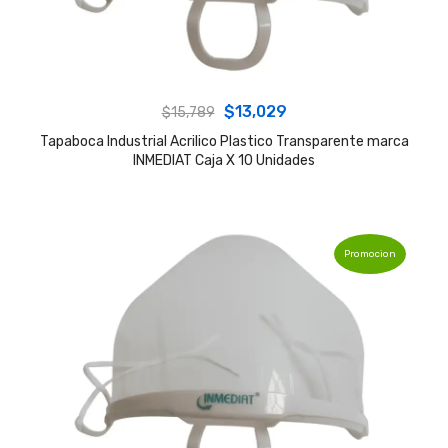
Original
Current
$
13,029
$
15,789
price
price
Tapaboca Industrial Acrilico Plastico Transparente marca
INMEDIAT Caja X 10 Unidades
was:
is:
$15,789.
$13,029.
Promocion