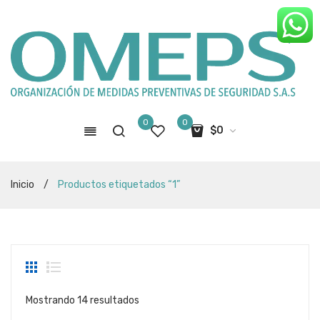
0
0
$
0
No hay productos en el carro de
Inicio
/
Productos etiquetados “1”
compras
Sorted
Mostrando 14 resultados