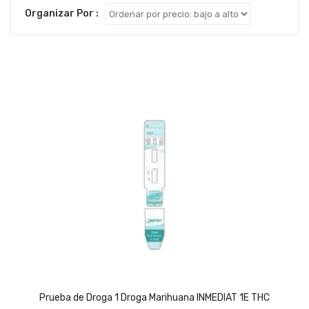
by
Organizar Por :
price:
low
to
high
Prueba de Droga 1 Droga Marihuana INMEDIAT 1E THC