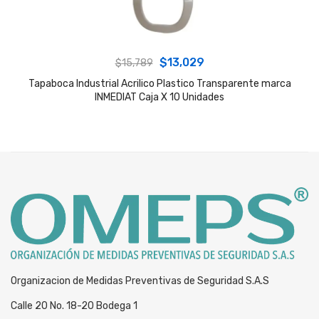
Original
Current
$
13,029
$
15,789
price
price
Tapaboca Industrial Acrilico Plastico Transparente marca
INMEDIAT Caja X 10 Unidades
was:
is:
$15,789.
$13,029.
Organizacion de Medidas Preventivas de Seguridad S.A.S
Calle 20 No. 18-20 Bodega 1