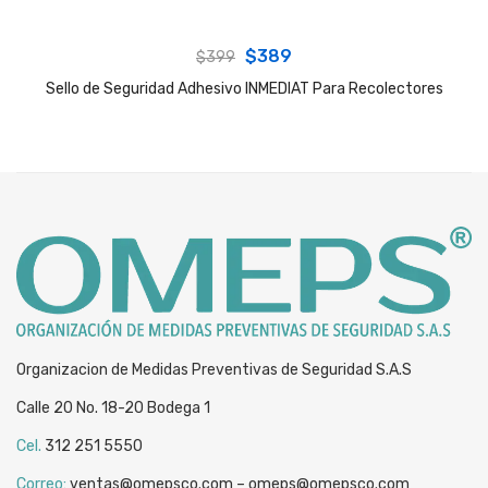
Original
Current
$
389
$
399
price
price
Sello de Seguridad Adhesivo INMEDIAT Para Recolectores
was:
is:
$399.
$389.
Organizacion de Medidas Preventivas de Seguridad S.A.S
Calle 20 No. 18-20 Bodega 1
Cel.
312 251 5550
Correo:
ventas@omepsco.com – omeps@omepsco.com