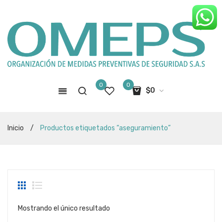
0
0
$
0
No hay productos en el carro de
Inicio
/
Productos etiquetados “aseguramiento”
compras
Mostrando el único resultado