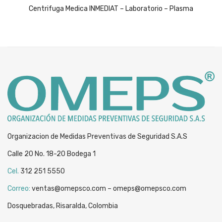
price
price
Centrifuga Medica INMEDIAT – Laboratorio – Plasma
was:
is:
$349,989.
$229,989.
Organizacion de Medidas Preventivas de Seguridad S.A.S
Calle 20 No. 18-20 Bodega 1
Cel.
312 251 5550
Correo:
ventas@omepsco.com – omeps@omepsco.com
Dosquebradas, Risaralda, Colombia