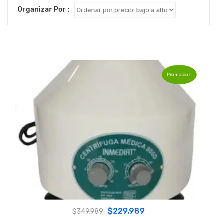
Organizar Por :
Promocion
Original
Current
$
229,989
$
349,989