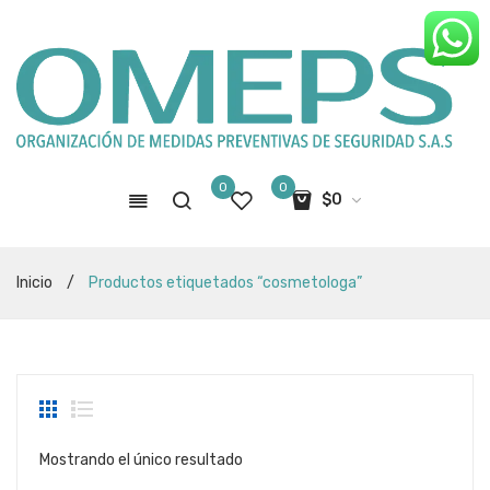
0
0
$
0
No hay productos en el carro de
Inicio
/
Productos etiquetados “cosmetologa”
compras
Mostrando el único resultado