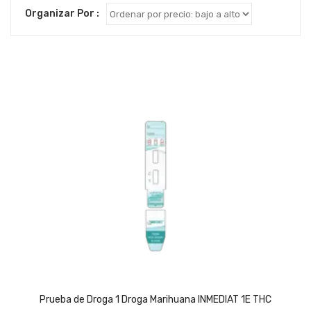
by
Organizar Por :
price:
low
to
high
Prueba de Droga 1 Droga Marihuana INMEDIAT 1E THC