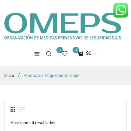
0
0
$
0
No hay productos en el carro de
Inicio
/
Productos etiquetados “cripi”
compras
Sorted
Mostrando 4 resultados