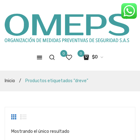
0
0
$
0
No hay productos en el carro de
Inicio
/
Productos etiquetados “dreve”
compras
Mostrando el único resultado