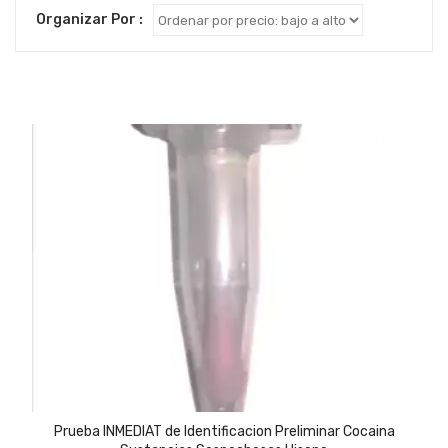
by
Organizar Por :
price:
low
to
high
Prueba INMEDIAT de Identificacion Preliminar Cocaina