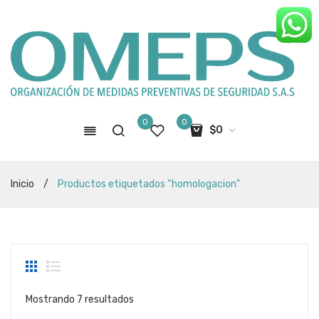
0
0
$
0
No hay productos en el carro de
Inicio
/
Productos etiquetados “homologacion”
compras
Sorted
Mostrando 7 resultados