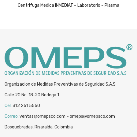
price
price
Centrifuga Medica INMEDIAT – Laboratorio – Plasma
was:
is:
$349,989.
$229,989.
Organizacion de Medidas Preventivas de Seguridad S.A.S
Calle 20 No. 18-20 Bodega 1
Cel.
312 251 5550
Correo:
ventas@omepsco.com – omeps@omepsco.com
Dosquebradas, Risaralda, Colombia