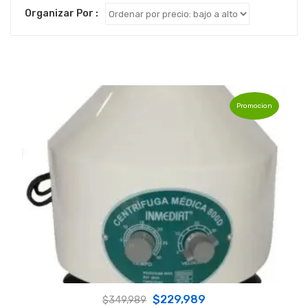
Organizar Por :
Promocion
Original
Current
$
229,989
$
349,989