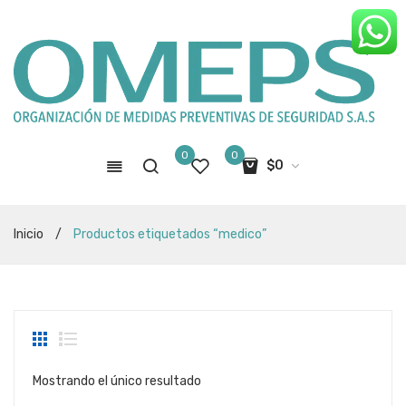
0
0
$
0
No hay productos en el carro de
Inicio
/
Productos etiquetados “medico”
compras
Mostrando el único resultado