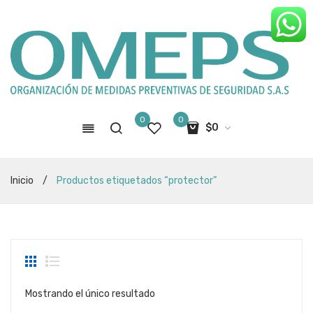
0
0
$
0
No hay productos en el carro de
Inicio
/
Productos etiquetados “protector”
compras
Mostrando el único resultado