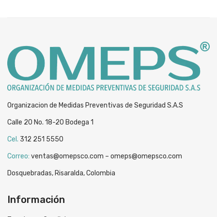
$29,989.
$29,389.
Organizacion de Medidas Preventivas de Seguridad S.A.S
Calle 20 No. 18-20 Bodega 1
Cel.
312 251 5550
Correo:
ventas@omepsco.com – omeps@omepsco.com
Dosquebradas, Risaralda, Colombia
Información