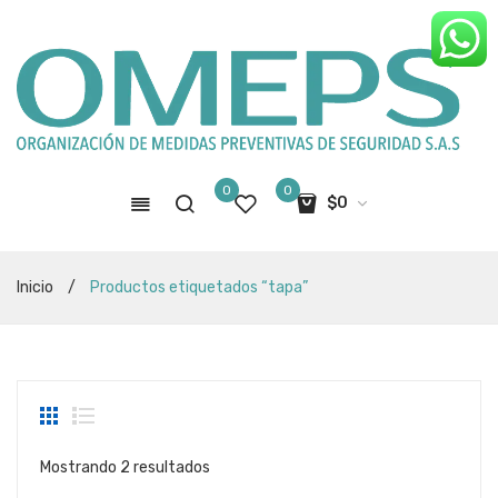
0
0
$
0
No hay productos en el carro de
Inicio
/
Productos etiquetados “tapa”
compras
Sorted
Mostrando 2 resultados