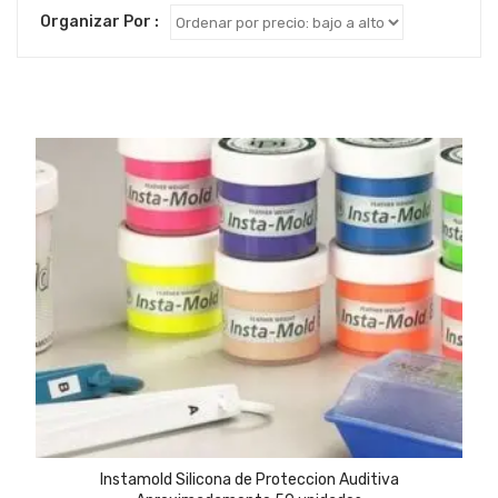
by
Organizar Por :
price:
low
to
high
Instamold Silicona de Proteccion Auditiva