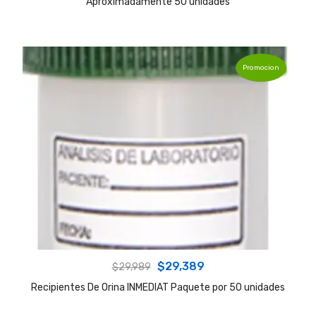
Aproximadamente 50 unidades
Promocion
Original
Current
$
29,389
$
29,989
price
price
Recipientes De Orina INMEDIAT Paquete por 50 unidades
was:
is: