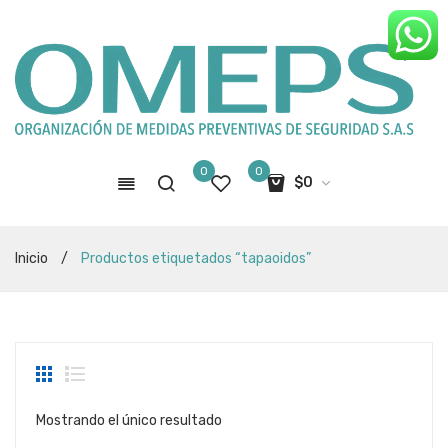
0
0
$
0
No hay productos en el carro de
Inicio
/
Productos etiquetados “tapaoidos”
compras
Mostrando el único resultado