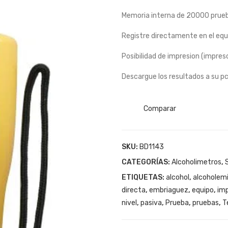
Memoria interna de 20000 prue
Registre directamente en el equ
Posibilidad de impresion (impres
Descargue los resultados a su pc 
Comparar
SKU:
BD1143
CATEGORÍAS:
Alcoholimetros
,
ETIQUETAS:
alcohol
,
alcoholem
directa
,
embriaguez
,
equipo
,
imp
nivel
,
pasiva
,
Prueba
,
pruebas
,
T