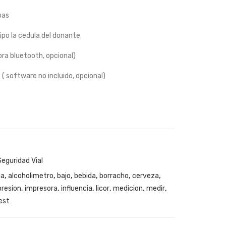
502
035
bas
0
ipo la cedula del donante
Alc
oPa
ora bluetooth, opcional)
trol
( software no incluido, opcional)
Seguridad Vial
ia
,
alcoholimetro
,
bajo
,
bebida
,
borracho
,
cerveza
,
resion
,
impresora
,
influencia
,
licor
,
medicion
,
medir
,
est