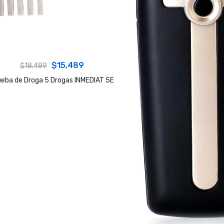
Original
Current
$
15,489
$
18,489
price
price
ueba de Droga 5 Drogas INMEDIAT 5E
was:
is:
$18,489.
$15,489.