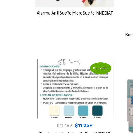
Alarma AntiSue?o MicroSue?o INMEDIAT
Boq
Promocion
Original
Current
$
11,259
$
11,489