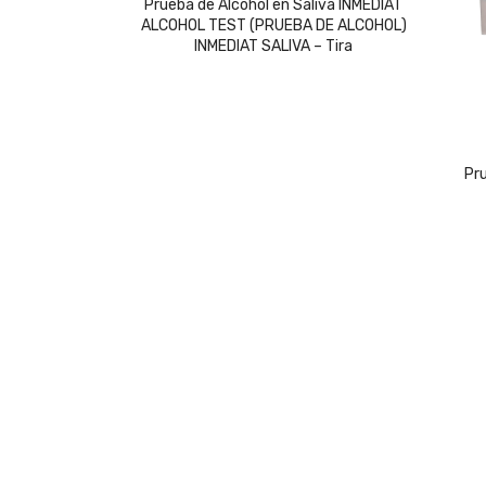
price
price
Prueba de Alcohol en Saliva INMEDIAT
ALCOHOL TEST (PRUEBA DE ALCOHOL)
was:
is:
INMEDIAT SALIVA – Tira
$11,489.
$11,259.
Pr