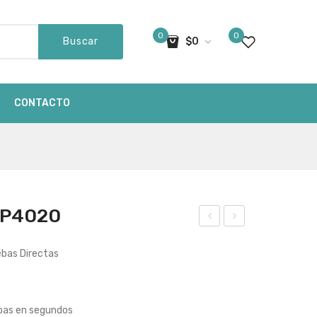
0
0
Buscar
$
0
ay productos en el carro de compras
CONTACTO
AP4020
lco
lco
ebas Directas
holi
holi
met
met
ro
ro
ebas en segundos
AP
AP