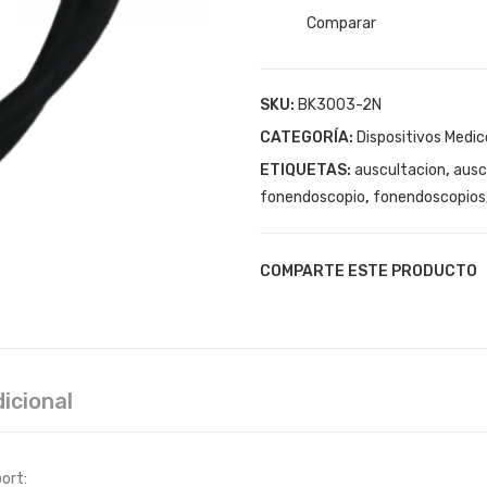
INMEDIAT
Comparar
cantidad
SKU:
BK3003-2N
CATEGORÍA:
Dispositivos Medic
ETIQUETAS:
auscultacion
,
ausc
fonendoscopio
,
fonendoscopios
COMPARTE ESTE PRODUCTO
icional
ort: