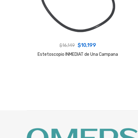
Original
Current
$
10,199
$
16,149
price
price
Estetoscopio INMEDIAT de Una Campana
was:
is:
$16,149.
$10,199.