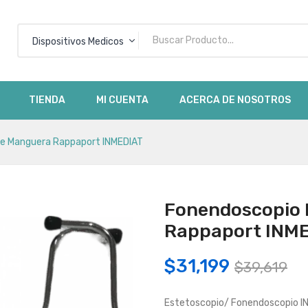
Dispositivos Medicos
No h
TIENDA
MI CUENTA
ACERCA DE NOSOTROS
e Manguera Rappaport INMEDIAT
Fonendoscopio 
Rappaport INM
Or
Cu
$
31,199
$
39,619
pr
pr
Estetoscopio/ Fonendoscopio I