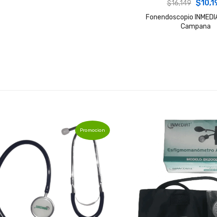
Origin
$
10,1
$
16,149
price
Fonendoscopio INMEDI
Campana
was:
$16,1
Promocion