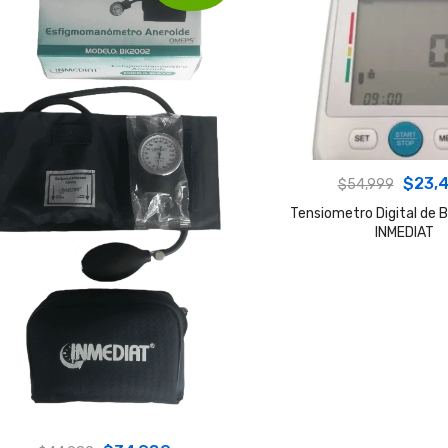
Origin
$
23,
$
54,999
price
Tensiometro Digital de 
INMEDIAT
was:
$54,9