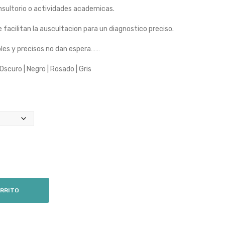
s:
nsultorio o actividades academicas.
9,619.
1,199.
Adh
ble
esiv
Ma
facilitan la auscultacion para un diagnostico preciso.
o
ngu
bles y precisos no dan espera……
INM
era
EDI
Rap
 Oscuro | Negro | Rosado | Gris
AT
pap
Par
ort
a
INM
Rec
EDI
olec
AT
tor
es
ARRITO