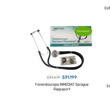
Es
Promocion
Original
Current
$
31,199
$
39,619
price
price
Fonendoscopio INMEDIAT Sprague
E
Rappaport
was:
is:
$39,619.
$31,199.