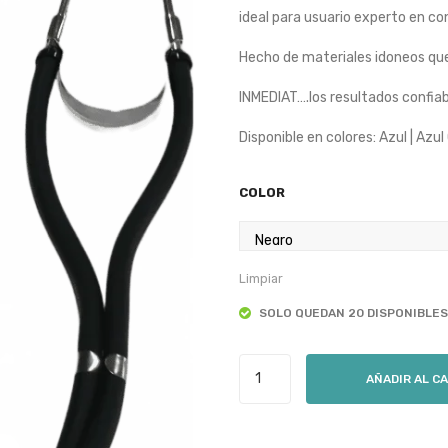
wa
is:
ideal para usuario experto en co
$3
$3
Hecho de materiales idoneos que 
INMEDIAT….los resultados confia
Disponible en colores: Azul | Azul
COLOR
Limpiar
SOLO QUEDAN 20 DISPONIBLES
Fonendoscopio
AÑADIR AL C
Doble
Manguera
Rappaport