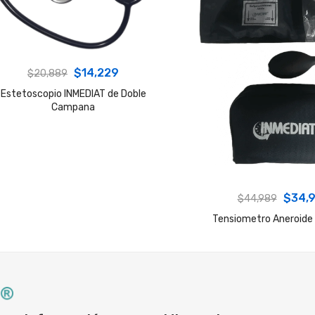
Original
Current
$
14,229
$
20,889
price
price
Estetoscopio INMEDIAT de Doble
Campana
was:
is:
$20,889.
$14,229.
Origin
$
34,
$
44,989
price
Tensiometro Aneroide
was:
$44,9