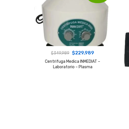
Original
Current
$
229,989
$
349,989
price
price
Centrifuga Medica INMEDIAT –
Laboratorio – Plasma
was:
is:
$349,989.
$229,989.