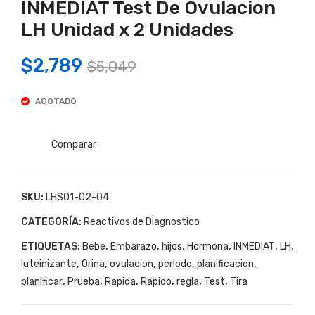
INMEDIAT Test De Ovulacion
est
est
LH Unidad x 2 Unidades
De
De
Ovu
Ovu
Original
Current
$
2,789
$
5,049
laci
laci
price
price
on
on
AGOTADO
was:
is:
INM
INM
EDI
EDI
$5,049.
$2,789.
AT
AT
Comparar
Tes
Tes
t
t
SKU:
LHS01-02-04
De
De
CATEGORÍA:
Reactivos de Diagnostico
Ovu
Ovu
laci
laci
ETIQUETAS:
Bebe
,
Embarazo
,
hijos
,
Hormona
,
INMEDIAT
,
LH
,
on
on
luteinizante
,
Orina
,
ovulacion
,
periodo
,
planificacion
,
LH
LH
planificar
,
Prueba
,
Rapida
,
Rapido
,
regla
,
Test
,
Tira
Uni
Uni