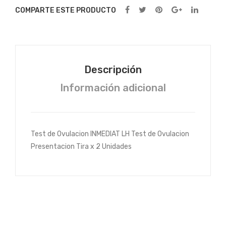
dad
dad
COMPARTE ESTE PRODUCTO
x 2
x 3
Uni
Uni
dad
dad
es
es
Descripción
Información adicional
Test de Ovulacion INMEDIAT LH Test de Ovulacion
Presentacion Tira x 2 Unidades