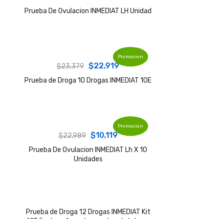
price
price
Prueba De Ovulacion INMEDIAT LH Unidad
was:
is:
$3,389.
$1,869.
Promocion
Original
Current
$
22,919
$
23,379
price
price
Prueba de Droga 10 Drogas INMEDIAT 10E
was:
is:
$23,379.
$22,919.
Promocion
Original
Current
$
10,119
$
22,989
price
price
Prueba De Ovulacion INMEDIAT Lh X 10
Unidades
was:
is:
$22,989.
$10,119.
Prueba de Droga 12 Drogas INMEDIAT Kit