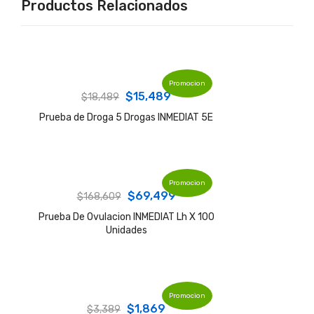
Productos Relacionados
Promocion
Original
Current
$
15,489
$
18,489
price
price
Prueba de Droga 5 Drogas INMEDIAT 5E
was:
is:
$18,489.
$15,489.
Promocion
Original
Current
$
69,499
$
168,609
price
price
Prueba De Ovulacion INMEDIAT Lh X 100
Unidades
was:
is:
$168,609.
$69,499.
Promocion
Original
Current
$
1,869
$
3,389