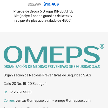
Original
Current
$
18,489
$
22,989
price
price
Prueba de Droga 5 Drogas INMEDIAT 5E
Kit (inclye 1 par de guantes de latex y
was:
is:
recipiente plastico avalado de 45CC )
$22,989.
$18,489.
Organizacion de Medidas Preventivas de Seguridad S.A.S
Calle 20 No. 18-20 Bodega 1
Cel.
312 251 5550
Correo:
ventas@omepsco.com – omeps@omepsco.com