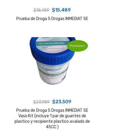
Original
Current
$
15,489
$
18,489
price
price
Prueba de Droga 5 Drogas INMEDIAT 5E
was:
is:
$18,489.
$15,489.
Promocion
Original
Current
$
23,509
$
23,989
price
price
Prueba de Droga 5 Drogas INMEDIAT 5E
Vaso Kit (incluye 1 par de guantes de
was:
is:
plastico y recipiente plastico avalado de
$23,989.
$23,509.
45CC )