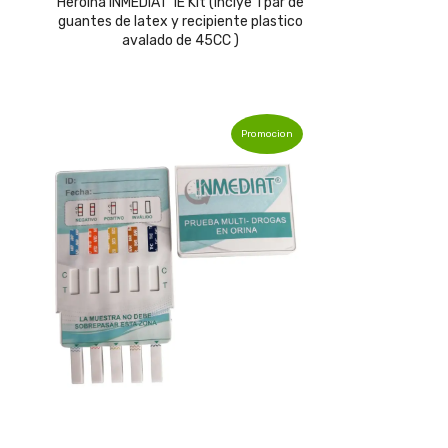
Heroina INMEDIAT 1E Kit (inclye 1 par de
guantes de latex y recipiente plastico
avalado de 45CC )
Promocion