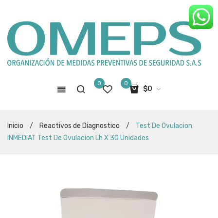
0
0
$
0
No hay productos en el carro de
Inicio
/
Reactivos de Diagnostico
/
Test De Ovulacion
compras
INMEDIAT Test De Ovulacion Lh X 30 Unidades