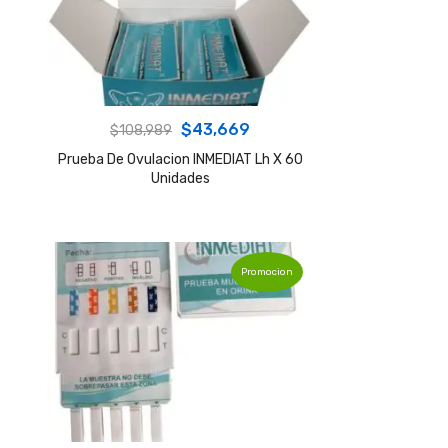
Original
Current
$
43,669
$
108,989
price
price
Prueba De Ovulacion INMEDIAT Lh X 60
Unidades
was:
is:
$108,989.
$43,669.
Promocion