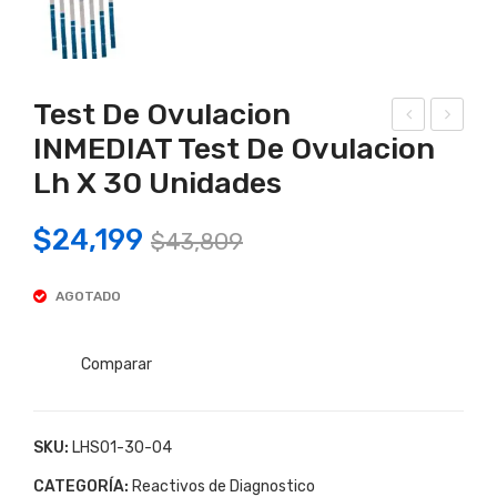
Test De Ovulacion
INMEDIAT Test De Ovulacion
est
est
Lh X 30 Unidades
De
De
Ovu
Em
Original
Current
$
24,199
$
43,809
laci
bar
price
price
on
azo
AGOTADO
was:
is:
INM
Tira
EDI
Inm
$43,809.
$24,199.
AT
edia
Comparar
Tes
t
t
Tes
SKU:
LHS01-30-04
De
t
CATEGORÍA:
Reactivos de Diagnostico
Ovu
De