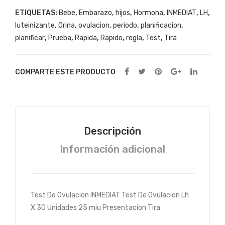
laci
Em
ETIQUETAS:
Bebe
,
Embarazo
,
hijos
,
Hormona
,
INMEDIAT
,
LH
,
on
bar
luteinizante
,
Orina
,
ovulacion
,
periodo
,
planificacion
,
Lh
azo
planificar
,
Prueba
,
Rapida
,
Rapido
,
regla
,
Test
,
Tira
X
Tira
25
Hcg
COMPARTE ESTE PRODUCTO
Uni
Orin
dad
a
es
Sue
ro X
Descripción
3
Información adicional
Uni
dad
es
Test De Ovulacion INMEDIAT Test De Ovulacion Lh
X 30 Unidades 25 miu Presentacion Tira