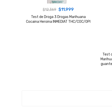
Original
Current
$
11,999
$
12,369
price
price
Test de Droga 3 Drogas Marihuana
Cocaina Heroina INMEDIAT THC/COC/OPI
was:
is:
$12,369.
$11,999.
Test 
Marihua
guante