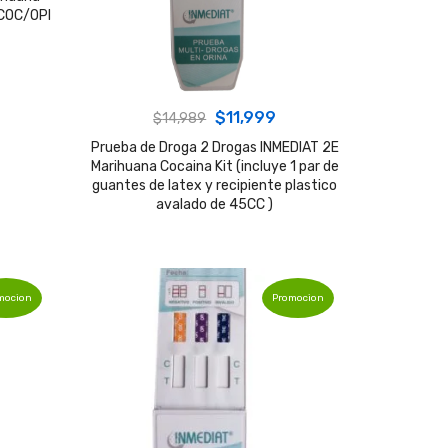
/COC/OPI
:
1,999.
Original
Current
$
11,999
$
14,989
price
price
Prueba de Droga 2 Drogas INMEDIAT 2E
Marihuana Cocaina Kit (incluye 1 par de
was:
is:
guantes de latex y recipiente plastico
$14,989.
$11,999.
avalado de 45CC )
mocion
Promocion