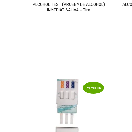
ALCOHOL TEST (PRUEBA DE ALCOHOL)
ALCO
was:
is:
INMEDIAT SALIVA – Tira
$11,489.
$11,259.
Promocion