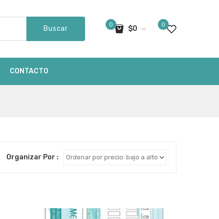
0
0
Buscar
$
0
ay productos en el carro de compras
CONTACTO
Organizar Por :