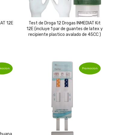
IAT 12E
Test de Droga 12 Drogas INMEDIAT Kit
12E (incluye 1 par de guantes de latex y
recipiente plastico avalado de 45CC )
mocion
Promocion
urrent
ice
ihuana