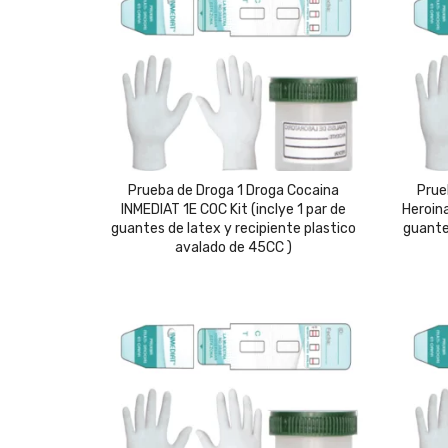
to
hig
Prueba de Droga 1 Droga Cocaina
Prue
INMEDIAT 1E COC Kit (inclye 1 par de
Heroina
guantes de latex y recipiente plastico
guante
avalado de 45CC )