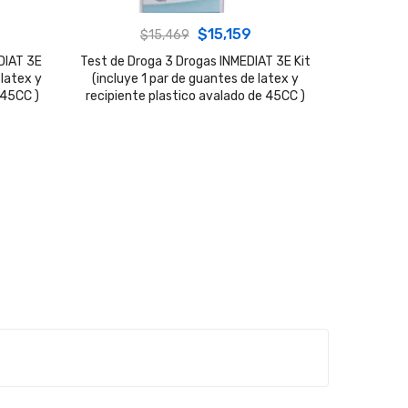
urrent
Original
Current
$
15,159
$
15,469
ice
price
price
DIAT 3E
Test de Droga 3 Drogas INMEDIAT 3E Kit
 latex y
(incluye 1 par de guantes de latex y
was:
is:
 45CC )
recipiente plastico avalado de 45CC )
5,159.
$15,469.
$15,159.