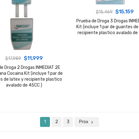
Original
C
$
15,159
$
15,469
price
pr
Prueba de Droga 3 Drogas INME
Kit (incluye 1 par de guantes de
was:
is:
recipiente plastico avalado de
$15,469.
$1
Original
Current
$
11,999
$
17,989
price
price
de Droga 2 Drogas INMEDIAT 2E
na Cocaina Kit (incluye 1 par de
was:
is:
s de latex y recipiente plastico
$17,989.
$11,999.
avalado de 45CC )
1
2
3
Prox