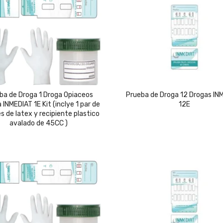
h
ba de Droga 1 Droga Opiaceos
Prueba de Droga 12 Drogas IN
 INMEDIAT 1E Kit (inclye 1 par de
12E
s de latex y recipiente plastico
avalado de 45CC )