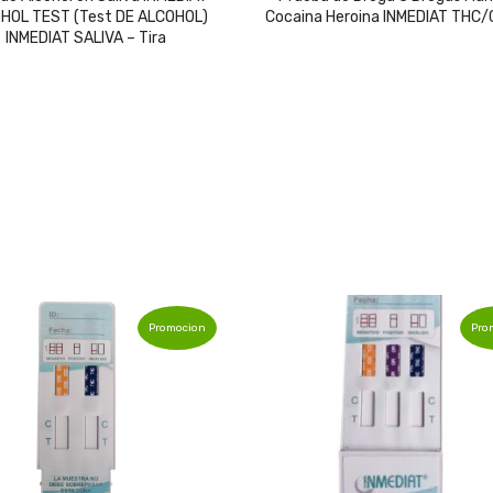
HOL TEST (Test DE ALCOHOL)
Cocaina Heroina INMEDIAT THC
was:
is:
was:
is
INMEDIAT SALIVA – Tira
$11,489.
$11,259.
$12,369.
$1
Promocion
Pro