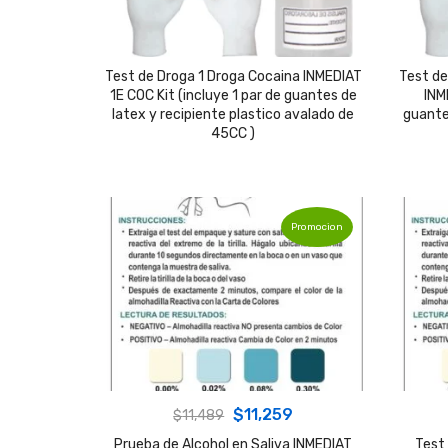
Test de Droga 1 Droga Cocaina INMEDIAT
Test de
1E COC Kit (incluye 1 par de guantes de
INM
latex y recipiente plastico avalado de
guante
45CC )
Promocion
Original
Current
$
11,259
$
11,489
price
price
Prueba de Alcohol en Saliva INMEDIAT
Test 