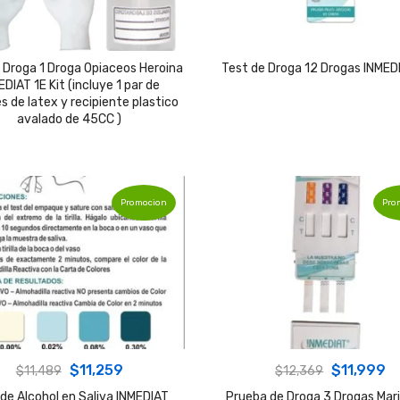
 Droga 1 Droga Opiaceos Heroina
Test de Droga 12 Drogas INMED
EDIAT 1E Kit (incluye 1 par de
s de latex y recipiente plastico
avalado de 45CC )
Promocion
Pro
Original
Current
Original
C
$
11,259
$
11,999
$
11,489
$
12,369
price
price
price
pr
de Alcohol en Saliva INMEDIAT
Prueba de Droga 3 Drogas Mar