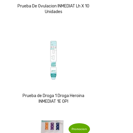
price
price
Prueba De Ovulacion INMEDIAT Lh X 10
Unidades
was:
is:
$22,989.
$10,119.
Prueba de Droga 1 Droga Heroina
INMEDIAT 1E OPI
Promocion