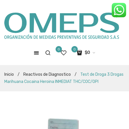
0
0
$
0
No hay productos en el carro de
Inicio
/
Reactivos de Diagnostico
/
Test de Droga 3 Drogas
compras
Marihuana Cocaina Heroina INMEDIAT THC/COC/OPI