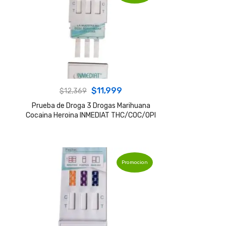
Original
Current
$
11,999
$
12,369
price
price
Prueba de Droga 3 Drogas Marihuana
Cocaina Heroina INMEDIAT THC/COC/OPI
was:
is:
$12,369.
$11,999.
Promocion