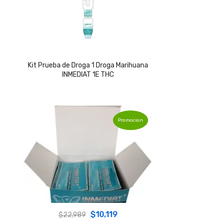
Kit Prueba de Droga 1 Droga Marihuana
INMEDIAT 1E THC
Promocion
Original
Current
$
10,119
$
22,989