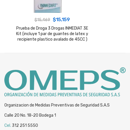
Original
Current
$
15,159
$
15,469
price
price
Prueba de Droga 3 Drogas INMEDIAT 3E
Kit (incluye 1 par de guantes de latex y
was:
is:
recipiente plastico avalado de 45CC )
$15,469.
$15,159.
Organizacion de Medidas Preventivas de Seguridad S.A.S
Calle 20 No. 18-20 Bodega 1
Cel.
312 251 5550