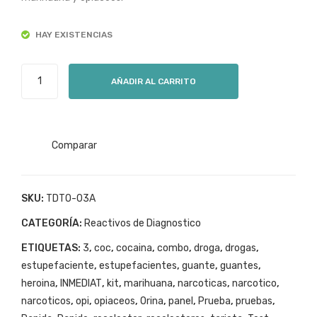
Coc
gas
$12,369.
$11,999.
aina
INM
HAY EXISTENCIAS
INM
EDI
EDI
AT
Test
AT
5E
AÑADIR AL CARRITO
de
1E
Droga
CO
3
C
Drogas
Comparar
Marihuana
Cocaina
Heroina
SKU:
TDTO-03A
INMEDIAT
CATEGORÍA:
Reactivos de Diagnostico
THC/COC/OPI
ETIQUETAS:
3
,
coc
,
cocaina
,
combo
,
droga
,
drogas
,
cantidad
estupefaciente
,
estupefacientes
,
guante
,
guantes
,
heroina
,
INMEDIAT
,
kit
,
marihuana
,
narcoticas
,
narcotico
,
narcoticos
,
opi
,
opiaceos
,
Orina
,
panel
,
Prueba
,
pruebas
,