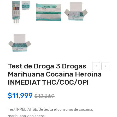
Test de Droga 3 Drogas
Marihuana Cocaina Heroina
est
est
INMEDIAT THC/COC/OPI
de
de
Dro
Dro
Original
Current
$
11,999
$
12,369
ga 1
ga
price
price
Dro
5
Test INMEDIAT 3E: Detecta el consumo de cocaina,
was:
is:
ga
Dro
marihuana y opiaceos.