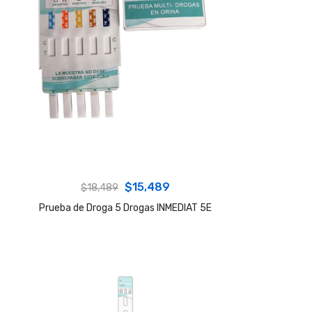
Original
Current
$
15,489
$
18,489
price
price
Prueba de Droga 5 Drogas INMEDIAT 5E
was:
is:
$18,489.
$15,489.