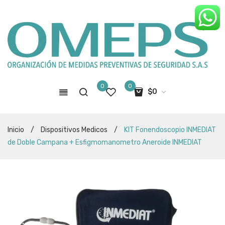
0
0
$
0
No hay productos en el carro de
Inicio
/
Dispositivos Medicos
/
KIT Fonendoscopio INMEDIAT
compras
de Doble Campana + Esfigmomanometro Aneroide INMEDIAT