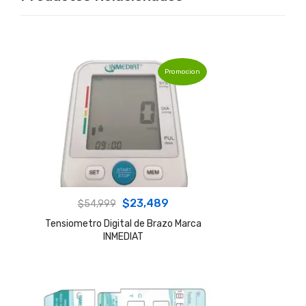
Promocion
Original
Current
$
23,489
$
54,999
price
price
Tensiometro Digital de Brazo Marca
INMEDIAT
was:
is:
$54,999.
$23,489.