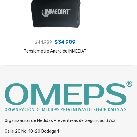
Original
Current
$
34,989
$
44,989
price
price
Tensiometro Aneroide INMEDIAT
was:
is:
$44,989.
$34,989.
Organizacion de Medidas Preventivas de Seguridad S.A.S
Calle 20 No. 18-20 Bodega 1