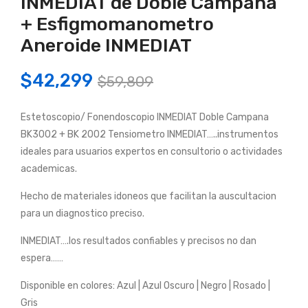
INMEDIAT de Doble Campana
IT
IT
+ Esfigmomanometro
Fon
Est
end
eto
Aneroide INMEDIAT
osc
sco
Original
Current
$
42,299
opi
pio
$
59,809
price
price
o
INM
INM
EDI
Estetoscopio/ Fonendoscopio INMEDIAT Doble Campana
was:
is:
BK3002 + BK 2002 Tensiometro INMEDIAT…..instrumentos
EDI
AT
$59,809.
$42,299.
ideales para usuarios expertos en consultorio o actividades
AT
de
academicas.
de
Do
Una
ble
Hecho de materiales idoneos que facilitan la auscultacion
Ca
Ca
para un diagnostico preciso.
mp
mp
INMEDIAT….los resultados confiables y precisos no dan
ana
ana
espera……
+
+
Disponible en colores: Azul | Azul Oscuro | Negro | Rosado |
Ten
Ten
Gris