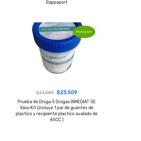
Rappaport
was:
is:
$39,619.
$31,199.
Promocion
Original
Current
$
23,509
$
23,989
price
price
Prueba de Droga 5 Drogas INMEDIAT 5E
Vaso Kit (incluye 1 par de guantes de
was:
is:
plastico y recipiente plastico avalado de
$23,989.
$23,509.
45CC )