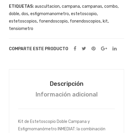
ETIQUETAS:
auscultacion
,
campana
,
campanas
,
combo
,
cantidad
doble
,
dos
,
esfigmomanometro
,
estetoscopio
,
estetoscopios
,
fonendoscopio
,
fonendoscopios
,
kit
,
tensiometro
COMPARTE ESTE PRODUCTO
Descripción
Información adicional
Kit de Estetoscopio Doble Campana y
Esfigmomanómetro INMEDIAT: la combinación