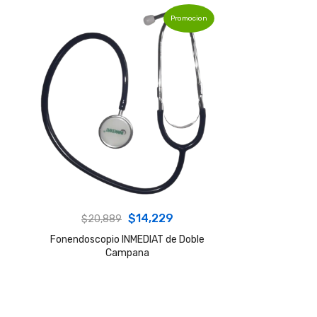
Promocion
Original
Current
$
14,229
$
20,889
price
price
Fonendoscopio INMEDIAT de Doble
Campana
was:
is:
$20,889.
$14,229.