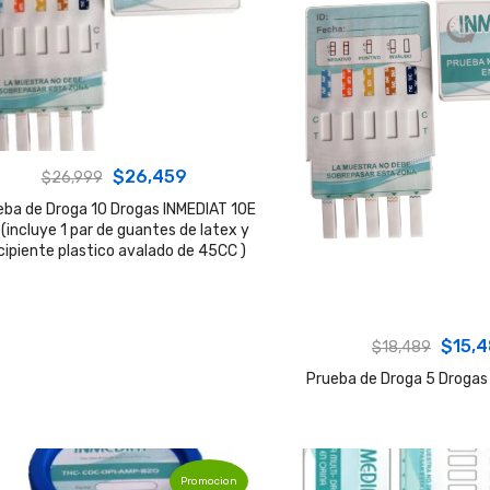
Original
Current
$
26,459
$
26,999
price
price
eba de Droga 10 Drogas INMEDIAT 10E
 (incluye 1 par de guantes de latex y
was:
is:
cipiente plastico avalado de 45CC )
$26,999.
$26,459.
Origin
$
15,
$
18,489
price
Prueba de Droga 5 Drogas
was:
$18,4
Promocion