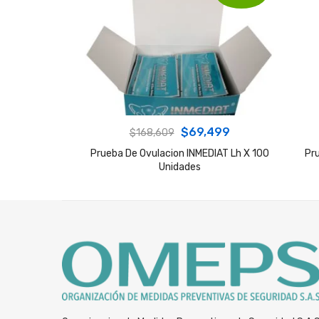
Original
Current
$
69,499
$
168,609
price
price
Prueba De Ovulacion INMEDIAT Lh X 100
Pr
Unidades
was:
is:
$168,609.
$69,499.