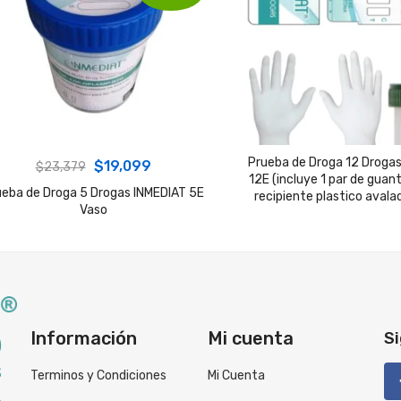
Prueba de Droga 12 Drogas
Original
Current
$
19,099
$
23,379
12E (incluye 1 par de guan
price
price
ueba de Droga 5 Drogas INMEDIAT 5E
recipiente plastico avala
Vaso
was:
is:
$23,379.
$19,099.
Información
Mi cuenta
Si
Terminos y Condiciones
Mi Cuenta