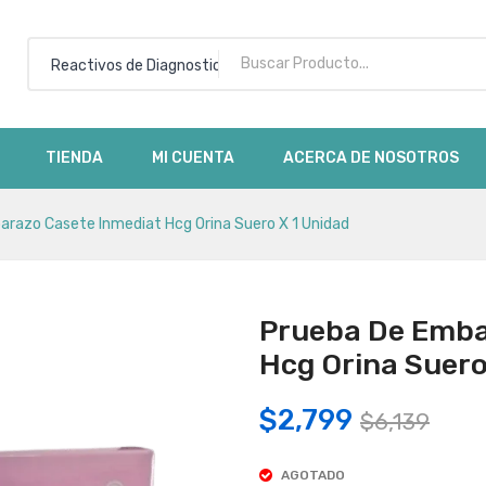
Reactivos de Diagnostico
No h
TIENDA
MI CUENTA
ACERCA DE NOSOTROS
razo Casete Inmediat Hcg Orina Suero X 1 Unidad
Prueba De Emba
Hcg Orina Suero
Orig
Cur
$
2,799
$
6,139
pric
pric
AGOTADO