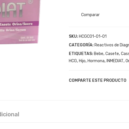
was
is:
$6,1
$2,7
Comparar
SKU:
HCGC01-01-01
CATEGORÍA:
Reactivos de Diag
ETIQUETAS:
Bebe
,
Casete
,
Cas
HCG
,
Hijo
,
Hormona
,
INMEDIAT
,
O
COMPARTE ESTE PRODUCTO
icional