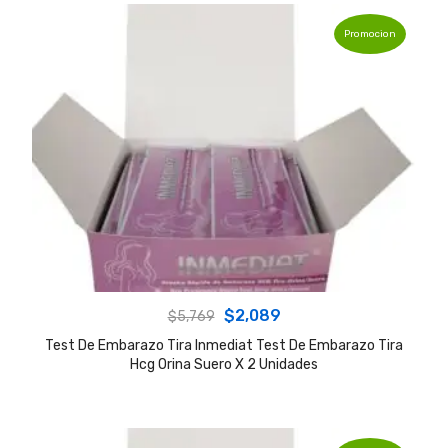
Promocion
Original
Current
$
2,089
$
5,769
price
price
Test De Embarazo Tira Inmediat Test De Embarazo Tira
Hcg Orina Suero X 2 Unidades
was:
is:
$5,769.
$2,089.