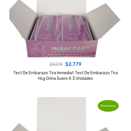
Original
Current
$
2,779
$
9,019
price
price
Test De Embarazo Tira Inmediat Test De Embarazo Tira
Hcg Orina Suero X 3 Unidades
was:
is:
$9,019.
$2,779.
Promocion