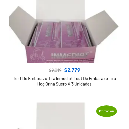
Original
Current
$
2,779
$
9,019
price
price
Test De Embarazo Tira Inmediat Test De Embarazo Tira
Hcg Orina Suero X 3 Unidades
was:
is:
$9,019.
$2,779.
Promocion