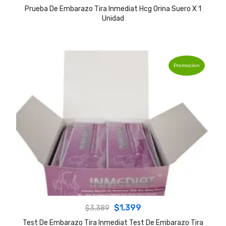
price
price
Prueba De Embarazo Tira Inmediat Hcg Orina Suero X 1
Unidad
was:
is:
$3,389.
$1,399.
Promocion
Original
Current
$
1,399
$
3,389
price
price
Test De Embarazo Tira Inmediat Test De Embarazo Tira