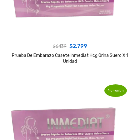
Original
Current
$
2,799
$
6,139
price
price
Prueba De Embarazo Casete Inmediat Hcg Orina Suero X 1
Unidad
was:
is:
$6,139.
$2,799.
Promocion