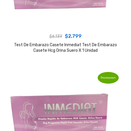
Original
Current
$
2,799
$
6,139
price
price
Test De Embarazo Casete Inmediat Test De Embarazo
Casete Hcg Orina Suero X 1 Unidad
was:
is:
$6,139.
$2,799.
Promocion