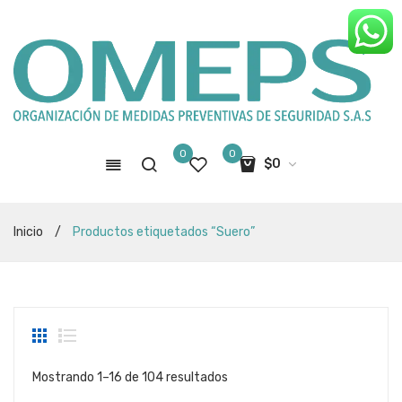
0
0
$
0
No hay productos en el carro de
Inicio
/
Productos etiquetados “Suero”
compras
Sorted
Mostrando 1–16 de 104 resultados