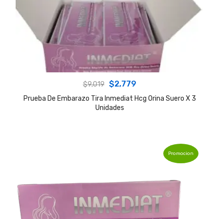
Original
Current
$
2,779
$
9,019
price
price
Prueba De Embarazo Tira Inmediat Hcg Orina Suero X 3
Unidades
was:
is:
$9,019.
$2,779.
Promocion