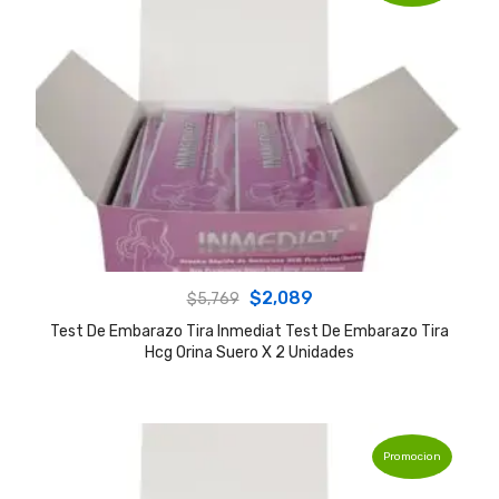
Original
Current
$
2,089
$
5,769
price
price
Test De Embarazo Tira Inmediat Test De Embarazo Tira
Hcg Orina Suero X 2 Unidades
was:
is:
$5,769.
$2,089.
Promocion