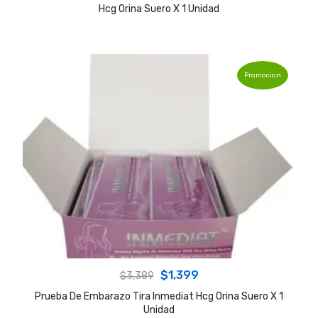
Hcg Orina Suero X 1 Unidad
was:
is:
$3,389.
$1,399.
Promocion
Original
Current
$
1,399
$
3,389
price
price
Prueba De Embarazo Tira Inmediat Hcg Orina Suero X 1
Unidad
was:
is: