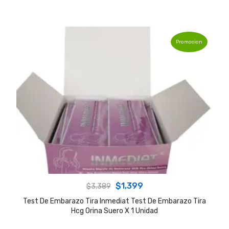
$3,389.
$1,399.
Promocion
Original
Current
$
1,399
$
3,389
price
price
Test De Embarazo Tira Inmediat Test De Embarazo Tira
Hcg Orina Suero X 1 Unidad
was:
is:
$3,389.
$1,399.