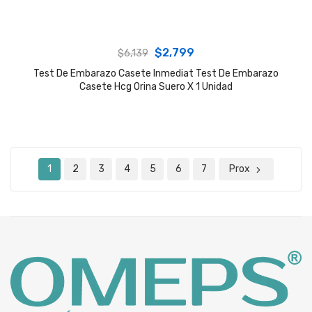
Original
Current
$
2,799
$
6,139
price
price
Test De Embarazo Casete Inmediat Test De Embarazo
Casete Hcg Orina Suero X 1 Unidad
was:
is:
$6,139.
$2,799.
1
2
3
4
5
6
7
Prox