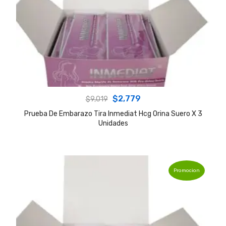
Original
Current
$
2,779
$
9,019
price
price
Prueba De Embarazo Tira Inmediat Hcg Orina Suero X 3
Unidades
was:
is:
$9,019.
$2,779.
Promocion