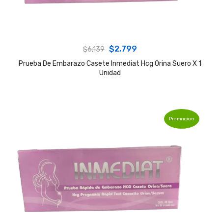
Original
Current
$
2,799
$
6,139
price
price
Prueba De Embarazo Casete Inmediat Hcg Orina Suero X 1
Unidad
was:
is:
$6,139.
$2,799.
Promocion