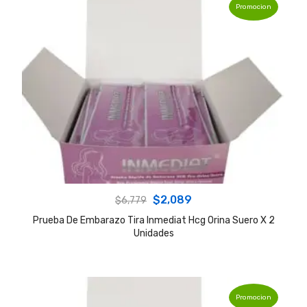
Promocion
Original
Current
$
2,089
$
6,779
price
price
Prueba De Embarazo Tira Inmediat Hcg Orina Suero X 2
Unidades
was:
is:
$6,779.
$2,089.
Promocion