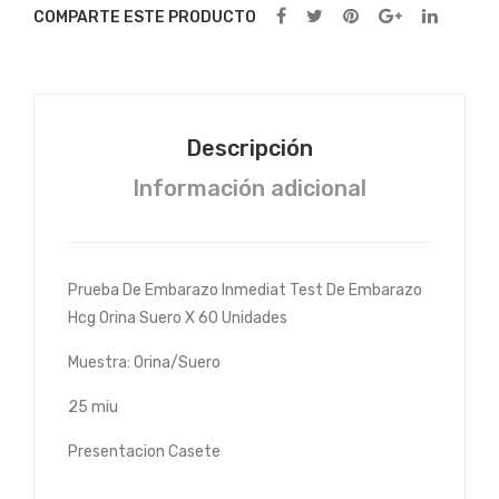
ete
ete
COMPARTE ESTE PRODUCTO
Hcg
Hcg
Orin
Orin
a
a
Sue
Sue
Descripción
ro X
ro X
Información adicional
60
60
Uni
Uni
dad
dad
es
es
Prueba De Embarazo Inmediat Test De Embarazo
Hcg Orina Suero X 60 Unidades
Muestra: Orina/Suero
25 miu
Presentacion Casete