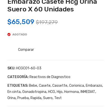
Embarazo Casete Hcg Orina
De
De
Em
Em
Suero X 60 Unidades
bar
bar
Original
Current
$
65,509
azo
azo
$
197,279
price
price
Cas
Cas
ete
ete
AGOTADO
was:
is:
Inm
Inm
$197,279.
$65,509.
edia
edia
Comparar
t
t
Tes
Tes
SKU:
HCGC01-60-03
t
t
De
De
CATEGORÍA:
Reactivos de Diagnostico
Em
Em
ETIQUETAS:
Bebe
,
Casete
,
Cassette
,
Corionica
,
Embarazo
,
bar
bar
En cinta
,
Gonadotropina
,
HCG
,
Hijo
,
Hormona
,
INMEDIAT
,
azo
azo
Orina
,
Prueba
,
Rapida
,
Suero
,
Test
Cas
Cas