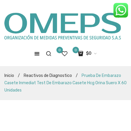
0
0
$
0
No hay productos en el carro de
Inicio
/
Reactivos de Diagnostico
/
Prueba De Embarazo
compras
Casete Inmediat Test De Embarazo Casete Hcg Orina Suero X 60
Unidades