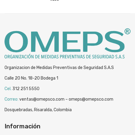
was:
is:
$23,379.
$19,099.
Organizacion de Medidas Preventivas de Seguridad S.A.S
Calle 20 No. 18-20 Bodega 1
Cel.
312 251 5550
Correo:
ventas@omepsco.com – omeps@omepsco.com
Dosquebradas, Risaralda, Colombia
Información