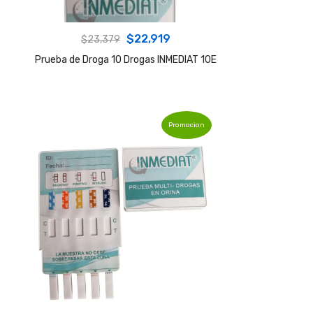
Original
Current
$
22,919
$
23,379
price
price
Prueba de Droga 10 Drogas INMEDIAT 10E
was:
is:
$23,379.
$22,919.
Promocion