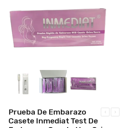
Prueba De Embarazo
Casete Inmediat Test De
est
est