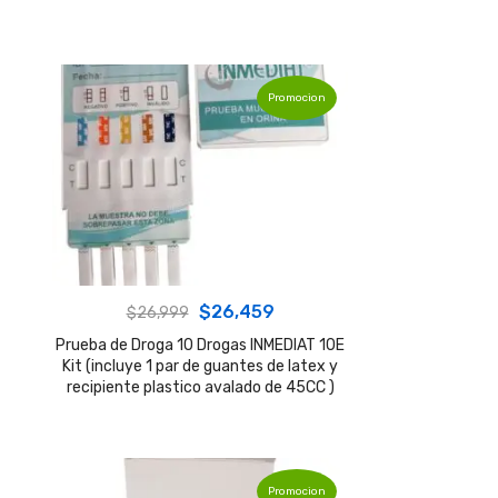
Promocion
Original
Current
$
26,459
$
26,999
price
price
Prueba de Droga 10 Drogas INMEDIAT 10E
Kit (incluye 1 par de guantes de latex y
was:
is:
recipiente plastico avalado de 45CC )
$26,999.
$26,459.
Promocion