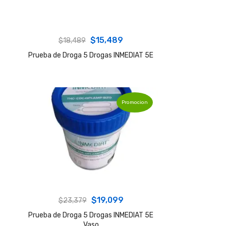
Original
Current
$
15,489
$
18,489
price
price
Prueba de Droga 5 Drogas INMEDIAT 5E
was:
is:
$18,489.
$15,489.
Promocion
Original
Current
$
19,099
$
23,379
price
price
Prueba de Droga 5 Drogas INMEDIAT 5E
Vaso