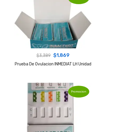
Original
Current
$
1,869
$
3,389
price
price
Prueba De Ovulacion INMEDIAT LH Unidad
was:
is:
$3,389.
$1,869.
Promocion