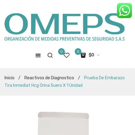
0
0
$
0
No hay productos en el carro de
Inicio
/
Reactivos de Diagnostico
/
Prueba De Embarazo
compras
Tira Inmediat Hcg Orina Suero X 1 Unidad