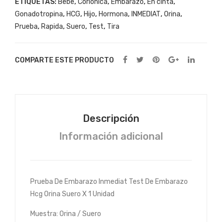
ETIQUETAS:
Bebe
,
Corionica
,
Embarazo
,
En cinta
,
Em
Gonadotropina
,
HCG
,
Hijo
,
Hormona
,
INMEDIAT
,
Orina
,
bar
Prueba
,
Rapida
,
Suero
,
Test
,
Tira
azo
Tira
COMPARTE ESTE PRODUCTO
Hcg
Orin
a
Sue
Descripción
ro X
Información adicional
60
Uni
dad
es
Prueba De Embarazo Inmediat Test De Embarazo
Hcg Orina Suero X 1 Unidad
Muestra: Orina / Suero