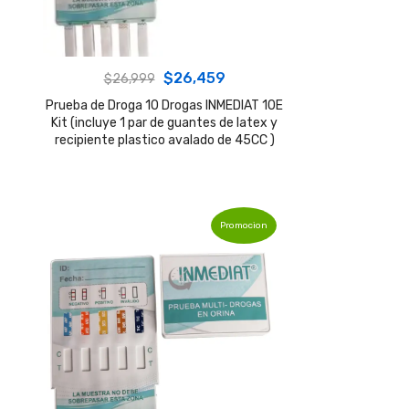
Original
Current
$
26,459
$
26,999
price
price
Prueba de Droga 10 Drogas INMEDIAT 10E
Kit (incluye 1 par de guantes de latex y
was:
is:
recipiente plastico avalado de 45CC )
$26,999.
$26,459.
Promocion