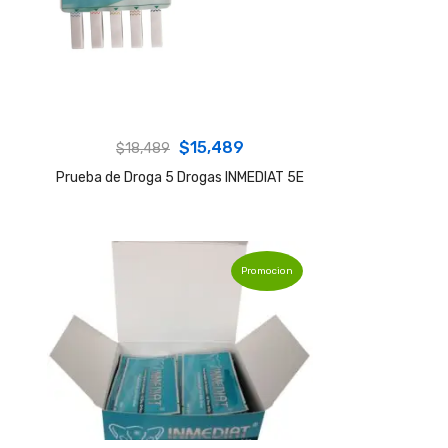
Original
Current
$
15,489
$
18,489
price
price
Prueba de Droga 5 Drogas INMEDIAT 5E
was:
is:
$18,489.
$15,489.
Promocion