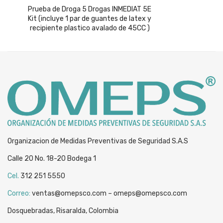
price
price
Prueba de Droga 5 Drogas INMEDIAT 5E
Kit (incluye 1 par de guantes de latex y
was:
is:
recipiente plastico avalado de 45CC )
$22,989.
$18,489.
Organizacion de Medidas Preventivas de Seguridad S.A.S
Calle 20 No. 18-20 Bodega 1
Cel.
312 251 5550
Correo:
ventas@omepsco.com – omeps@omepsco.com
Dosquebradas, Risaralda, Colombia