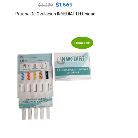
Original
Current
$
1,869
$
3,389
price
price
Prueba De Ovulacion INMEDIAT LH Unidad
was:
is:
$3,389.
$1,869.
Promocion