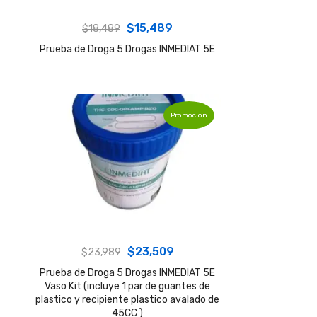
Original
Current
$
15,489
$
18,489
price
price
Prueba de Droga 5 Drogas INMEDIAT 5E
was:
is:
$18,489.
$15,489.
Promocion
Original
Current
$
23,509
$
23,989
price
price
Prueba de Droga 5 Drogas INMEDIAT 5E
Vaso Kit (incluye 1 par de guantes de
was:
is:
plastico y recipiente plastico avalado de
$23,989.
$23,509.
45CC )