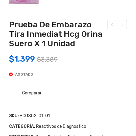
Prueba De Embarazo
Tira Inmediat Hcg Orina
rue
rue
Suero X 1 Unidad
ba
ba
De
De
Original
Current
$
1,399
$
3,389
Ovu
Em
price
price
laci
bar
AGOTADO
was:
is:
on
azo
INM
Tira
$3,389.
$1,399.
EDI
Inm
Comparar
AT
edia
LH
t
SKU:
HCGS02-01-01
Uni
Tes
CATEGORÍA:
Reactivos de Diagnostico
dad
t
De