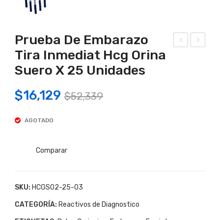
Prueba De Embarazo
Tira Inmediat Hcg Orina
est
est
Suero X 25 Unidades
De
De
Ovu
Em
Original
Current
$
16,129
$
52,339
laci
bar
price
price
on
azo
AGOTADO
was:
is:
INM
Tira
EDI
Inm
$52,339.
$16,129.
AT
edia
Comparar
Tes
t
t
Tes
SKU:
HCGS02-25-03
De
t
CATEGORÍA:
Reactivos de Diagnostico
Ovu
De
laci
Em