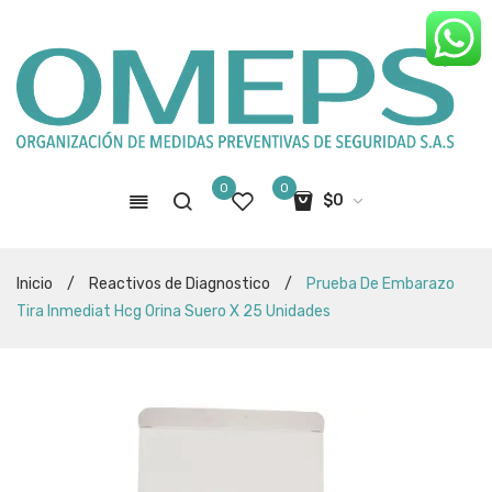
0
0
$
0
No hay productos en el carro de
Inicio
/
Reactivos de Diagnostico
/
Prueba De Embarazo
compras
Tira Inmediat Hcg Orina Suero X 25 Unidades