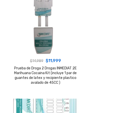
Original
Current
$
11,999
$
14,989
price
price
Prueba de Droga 2 Drogas INMEDIAT 2E
Marihuana Cocaina Kit (incluye 1 par de
was:
is:
guantes de latex y recipiente plastico
$14,989.
$11,999.
avalado de 45CC )