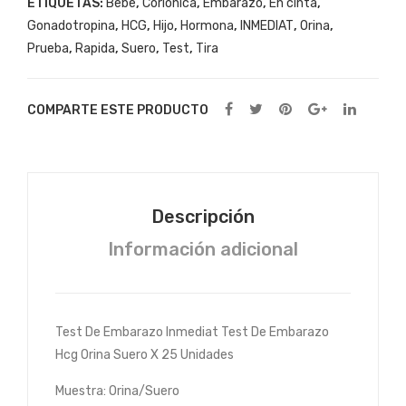
ETIQUETAS:
Bebe
,
Corionica
,
Embarazo
,
En cinta
,
on
bar
Gonadotropina
,
HCG
,
Hijo
,
Hormona
,
INMEDIAT
,
Orina
,
Lh
azo
Prueba
,
Rapida
,
Suero
,
Test
,
Tira
X
Tira
150
Hcg
COMPARTE ESTE PRODUCTO
Uni
Orin
dad
a
es
Sue
ro X
Descripción
30
Información adicional
Uni
dad
es
Test De Embarazo Inmediat Test De Embarazo
Hcg Orina Suero X 25 Unidades
Muestra: Orina/Suero