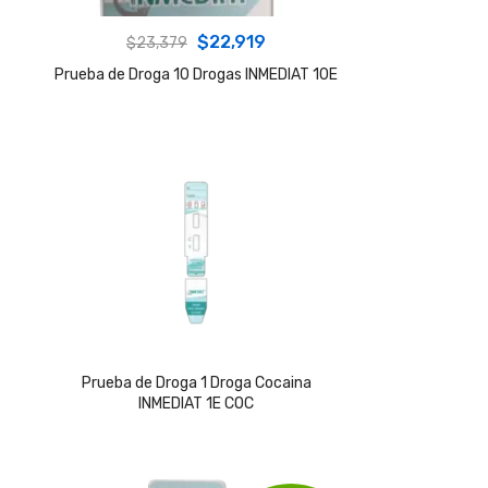
Original
Current
$
22,919
$
23,379
price
price
Prueba de Droga 10 Drogas INMEDIAT 10E
was:
is:
$23,379.
$22,919.
Prueba de Droga 1 Droga Cocaina
INMEDIAT 1E COC