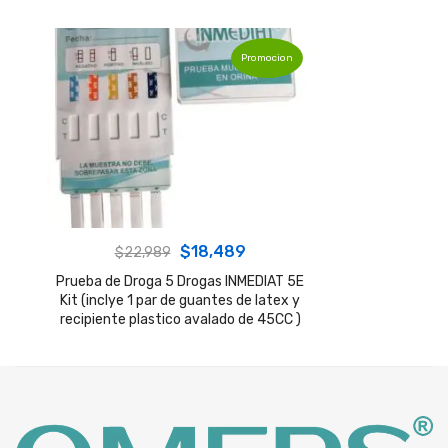
Promocion
Original
Current
$
18,489
$
22,989
price
price
Prueba de Droga 5 Drogas INMEDIAT 5E
Kit (inclye 1 par de guantes de latex y
was:
is:
recipiente plastico avalado de 45CC )
$22,989.
$18,489.