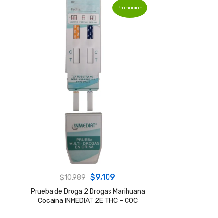
Promocion
Original
Current
$
9,109
$
10,989
price
price
Prueba de Droga 2 Drogas Marihuana
Cocaina INMEDIAT 2E THC – COC
was:
is:
$10,989.
$9,109.