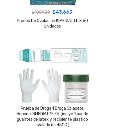
Original
Current
$
43,669
$
108,989
price
price
Prueba De Ovulacion INMEDIAT Lh X 60
Unidades
was:
is:
$108,989.
$43,669.
Prueba de Droga 1 Droga Opiaceos
Heroina INMEDIAT 1E Kit (inclye 1 par de
guantes de latex y recipiente plastico
avalado de 45CC )