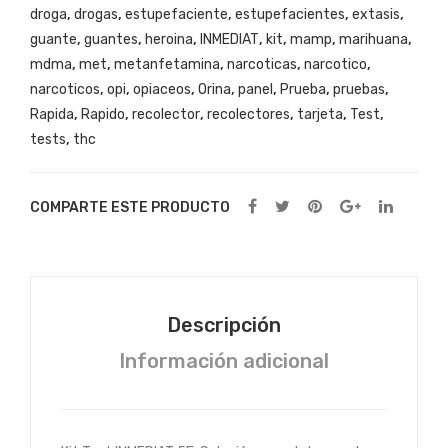
droga
,
drogas
,
estupefaciente
,
estupefacientes
,
extasis
,
de
gua
x y
guante
,
guantes
,
heroina
,
INMEDIAT
,
kit
,
mamp
,
marihuana
,
guantes
nte
reci
mdma
,
met
,
metanfetamina
,
narcoticas
,
narcotico
,
de
s
pie
narcoticos
,
opi
,
opiaceos
,
Orina
,
panel
,
Prueba
,
pruebas
,
latex
de
nte
Rapida
,
Rapido
,
recolector
,
recolectores
,
tarjeta
,
Test
,
y
late
plas
tests
,
thc
recipiente
x y
tico
plastico
avalado
reci
aval
COMPARTE ESTE PRODUCTO
de
pie
ado
45CC
nte
de
)
plas
45C
cantidad
tico
C )
Descripción
aval
Información adicional
ado
de
45C
C )