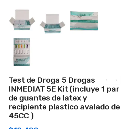
Test de Droga 5 Drogas
INMEDIAT 5E Kit (incluye 1 par
est
est
de guantes de latex y
de
de
Dro
Dro
recipiente plastico avalado de
ga
ga
45CC )
2
5
Dro
Dro