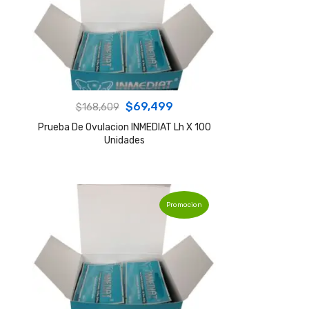
Original
Current
$
69,499
$
168,609
price
price
Prueba De Ovulacion INMEDIAT Lh X 100
Unidades
was:
is:
$168,609.
$69,499.
Promocion