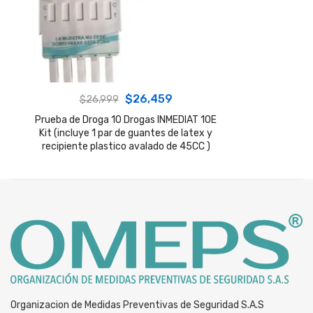
Original
Current
$
26,459
$
26,999
price
price
Prueba de Droga 10 Drogas INMEDIAT 10E
Kit (incluye 1 par de guantes de latex y
was:
is:
recipiente plastico avalado de 45CC )
$26,999.
$26,459.
Organizacion de Medidas Preventivas de Seguridad S.A.S