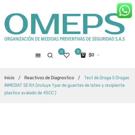
0
0
$
0
No hay productos en el carro de
Inicio
/
Reactivos de Diagnostico
/
Test de Droga 5 Drogas
compras
INMEDIAT 5E Kit (incluye 1 par de guantes de latex y recipiente
plastico avalado de 45CC )