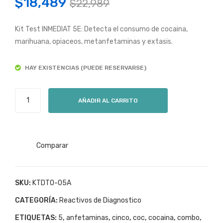
Original
Current
$
18,489
$
22,989
gas
gas
price
price
INM
INM
Kit Test INMEDIAT 5E: Detecta el consumo de cocaina,
was:
is:
EDI
EDI
marihuana, opiaceos, metanfetaminas y extasis.
$22,989.
$18,489.
AT
AT
HAY EXISTENCIAS (PUEDE RESERVARSE)
2E
5E
Mari
Kit
Test
hua
(incl
AÑADIR AL CARRITO
de
na
uye
Droga
Coc
1
5
aina
par
Drogas
Comparar
Kit
de
INMEDIAT
(incl
gua
5E
uye
nte
Kit
SKU:
KTDTO-05A
1
s
(incluye
CATEGORÍA:
Reactivos de Diagnostico
1
par
de
ETIQUETAS:
5
,
anfetaminas
,
cinco
,
coc
,
cocaina
,
combo
,
par
de
late