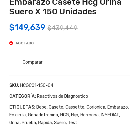
Embarazo Casete Hcg Orina
ba
De
De
Em
Suero X 150 Unidades
Em
bar
Original
Current
$
149,639
bar
azo
$
439,449
price
price
azo
Cas
Cas
ete
AGOTADO
was:
is:
ete
Inm
$439,449.
$149,639.
Inm
edia
Comparar
edia
t
t
Tes
SKU:
HCGC01-150-04
Tes
t
t
De
CATEGORÍA:
Reactivos de Diagnostico
De
Em
ETIQUETAS:
Bebe
,
Casete
,
Cassette
,
Corionica
,
Embarazo
,
Em
bar
En cinta
,
Gonadotropina
,
HCG
,
Hijo
,
Hormona
,
INMEDIAT
,
bar
azo
Orina
,
Prueba
,
Rapida
,
Suero
,
Test
azo
Cas