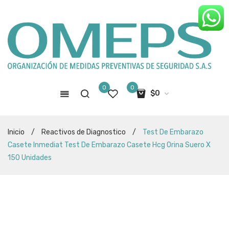
0
0
$
0
No hay productos en el carro de
Inicio
/
Reactivos de Diagnostico
/
Test De Embarazo
compras
Casete Inmediat Test De Embarazo Casete Hcg Orina Suero X
150 Unidades