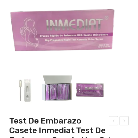
Test De Embarazo
Casete Inmediat Test De
rue
est