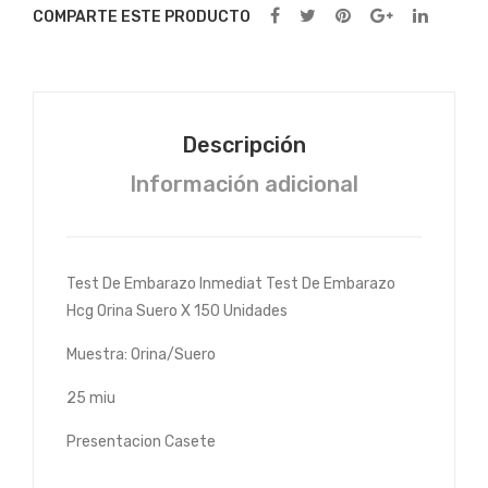
Cas
ete
COMPARTE ESTE PRODUCTO
ete
Hcg
Hcg
Orin
Orin
a
a
Sue
Descripción
Sue
ro X
Información adicional
ro X
5
150
Uni
Uni
dad
dad
es
Test De Embarazo Inmediat Test De Embarazo
es
Hcg Orina Suero X 150 Unidades
Muestra: Orina/Suero
25 miu
Presentacion Casete