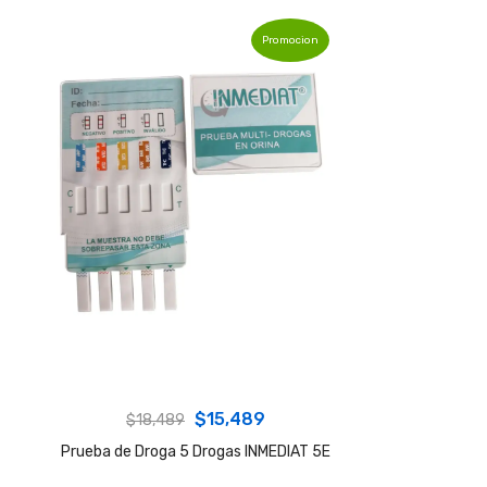
Promocion
Original
Current
$
15,489
$
18,489
price
price
Prueba de Droga 5 Drogas INMEDIAT 5E
was:
is: