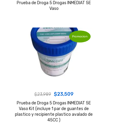
price
price
Prueba de Droga 5 Drogas INMEDIAT 5E
Vaso
was:
is:
$23,379.
$19,099.
Promocion
Original
Current
$
23,509
$
23,989
price
price
Prueba de Droga 5 Drogas INMEDIAT 5E
Vaso Kit (incluye 1 par de guantes de
was:
is:
plastico y recipiente plastico avalado de
$23,989.
$23,509.
45CC )