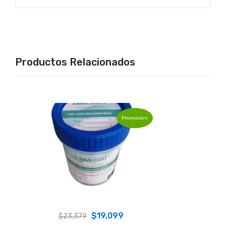
Productos Relacionados
Promocion
Original
Current
$
19,099
$
23,379