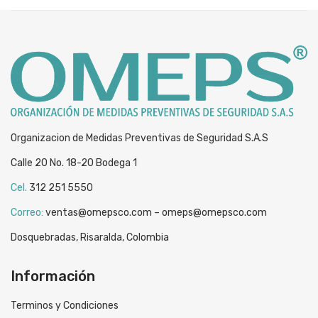
$18,489.
$15,489.
Organizacion de Medidas Preventivas de Seguridad S.A.S
Calle 20 No. 18-20 Bodega 1
Cel.
312 251 5550
Correo:
ventas@omepsco.com – omeps@omepsco.com
Dosquebradas, Risaralda, Colombia
Información
Terminos y Condiciones