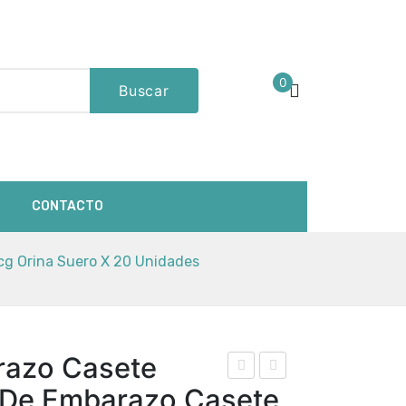
0
Buscar
CONTACTO
cg Orina Suero X 20 Unidades
razo Casete
rue
rue
t De Embarazo Casete