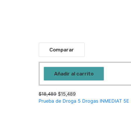
Comparar
Original
Current
Añadir al carrito
price
price
was:
is:
$18,489.
$15,489.
Original
Current
$
18,489
$
15,489
price
price
Prueba de Droga 5 Drogas INMEDIAT 5E
was:
is:
$18,489.
$15,489.