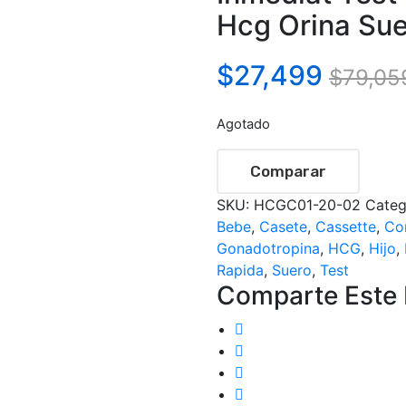
Hcg Orina Sue
$
27,499
$
79,05
Agotado
Comparar
SKU:
HCGC01-20-02
Categ
Bebe
,
Casete
,
Cassette
,
Co
Gonadotropina
,
HCG
,
Hijo
,
Rapida
,
Suero
,
Test
Comparte Este