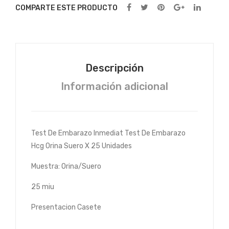
ete
Uni
COMPARTE ESTE PRODUCTO
Hcg
dad
Orin
es
a
Sue
Descripción
ro X
Información adicional
25
Uni
dad
es
Test De Embarazo Inmediat Test De Embarazo
Hcg Orina Suero X 25 Unidades
Muestra: Orina/Suero
25 miu
Presentacion Casete