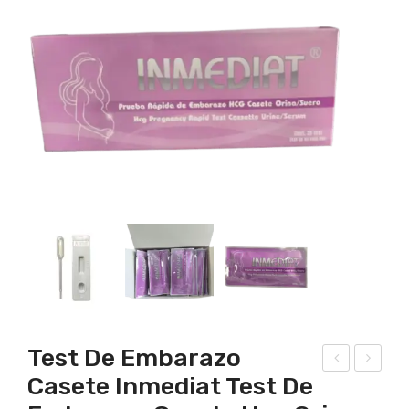
Test De Embarazo
Casete Inmediat Test De
est
rue