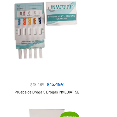
Original
Current
$
15,489
$
18,489
price
price
Prueba de Droga 5 Drogas INMEDIAT 5E
was:
is:
$18,489.
$15,489.
Promocion