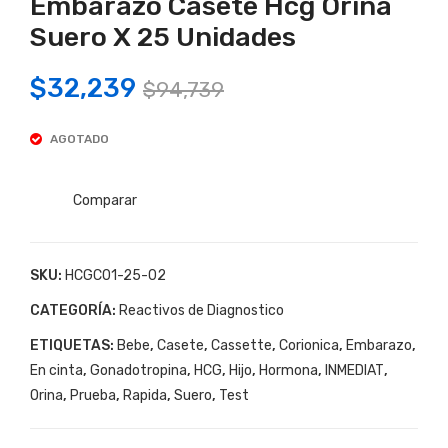
Embarazo Casete Hcg Orina
De
ba
Em
De
Suero X 25 Unidades
bar
Em
Original
Current
$
32,239
azo
bar
$
94,739
price
price
Cas
azo
ete
Cas
AGOTADO
was:
is:
Inm
ete
$94,739.
$32,239.
edia
Inm
Comparar
t
edia
Tes
t
SKU:
HCGC01-25-02
t
Hcg
De
Orin
CATEGORÍA:
Reactivos de Diagnostico
Em
a
ETIQUETAS:
Bebe
,
Casete
,
Cassette
,
Corionica
,
Embarazo
,
bar
Sue
En cinta
,
Gonadotropina
,
HCG
,
Hijo
,
Hormona
,
INMEDIAT
,
azo
ro X
Orina
,
Prueba
,
Rapida
,
Suero
,
Test
Cas
25