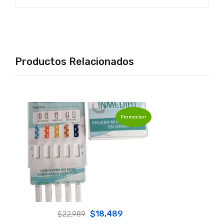
Productos Relacionados
Promocion
Original
Current
$
18,489
$
22,989