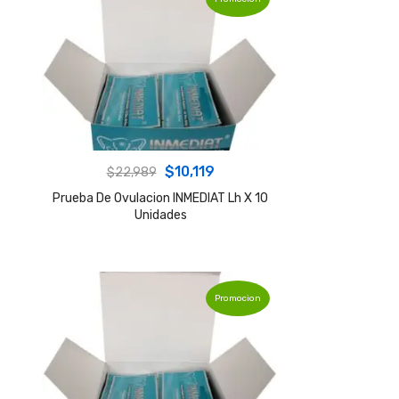
Original
Current
$
10,119
$
22,989
price
price
Prueba De Ovulacion INMEDIAT Lh X 10
Unidades
was:
is:
$22,989.
$10,119.
Promocion