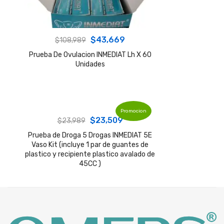
Original
Current
$
43,669
$
108,989
price
price
Prueba De Ovulacion INMEDIAT Lh X 60
Unidades
was:
is:
$108,989.
$43,669.
Promocion
Original
Current
$
23,509
$
23,989
price
price
Prueba de Droga 5 Drogas INMEDIAT 5E
Vaso Kit (incluye 1 par de guantes de
was:
is:
plastico y recipiente plastico avalado de
$23,989.
$23,509.
45CC )