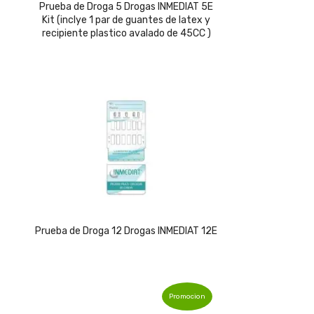
price
price
Prueba de Droga 5 Drogas INMEDIAT 5E
Kit (inclye 1 par de guantes de latex y
was:
is:
recipiente plastico avalado de 45CC )
$22,989.
$18,489.
Prueba de Droga 12 Drogas INMEDIAT 12E
Promocion