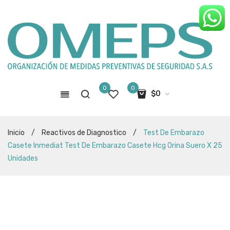
0
0
$
0
No hay productos en el carro de
Inicio
/
Reactivos de Diagnostico
/
Test De Embarazo
compras
Casete Inmediat Test De Embarazo Casete Hcg Orina Suero X 25
Unidades