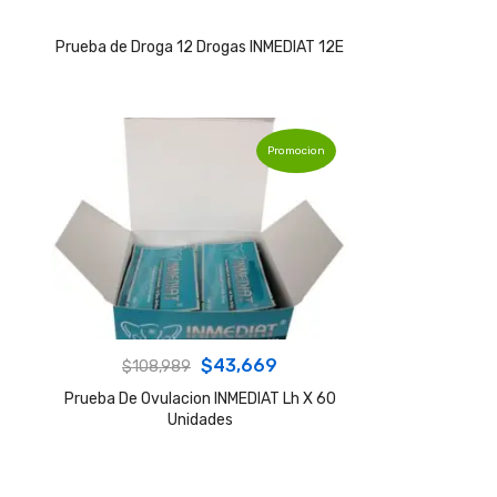
Prueba de Droga 12 Drogas INMEDIAT 12E
Promocion
Original
Current
$
43,669
$
108,989
price
price
Prueba De Ovulacion INMEDIAT Lh X 60
Unidades
was:
is:
$108,989.
$43,669.