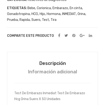
on
Uni
ETIQUETAS:
Bebe
,
Corionica
,
Embarazo
,
En cinta
,
Lh
dad
Gonadotropina
,
HCG
,
Hijo
,
Hormona
,
INMEDIAT
,
Orina
,
X
es
Prueba
,
Rapida
,
Suero
,
Test
,
Tira
80
Uni
COMPARTE ESTE PRODUCTO
dad
es
Descripción
Información adicional
Test De Embarazo Inmediat Test De Embarazo
Hcg Orina Suero X 50 Unidades