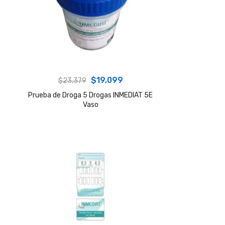
Original
Current
$
19,099
$
23,379
price
price
Prueba de Droga 5 Drogas INMEDIAT 5E
Vaso
was:
is:
$23,379.
$19,099.