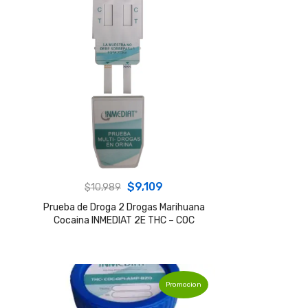
Original
Current
$
9,109
$
10,989
price
price
Prueba de Droga 2 Drogas Marihuana
Cocaina INMEDIAT 2E THC – COC
was:
is:
$10,989.
$9,109.
Promocion