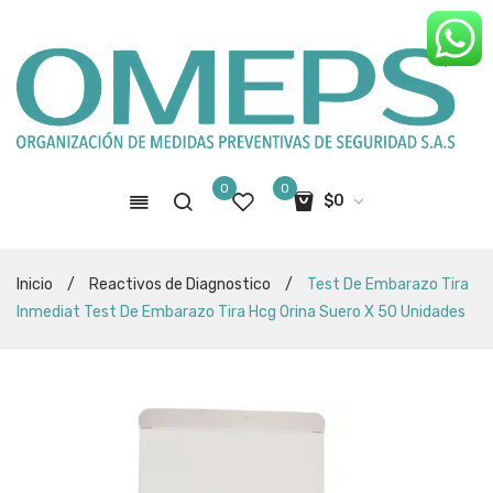
0
0
$
0
No hay productos en el carro de
Inicio
/
Reactivos de Diagnostico
/
Test De Embarazo Tira
compras
Inmediat Test De Embarazo Tira Hcg Orina Suero X 50 Unidades