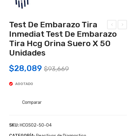
Test De Embarazo Tira
Inmediat Test De Embarazo
est
rue
Tira Hcg Orina Suero X 50
De
ba
Ovu
De
Unidades
laci
Ovu
Original
Current
$
28,089
on
laci
$
93,669
price
price
INM
on
EDI
INM
AGOTADO
was:
is:
AT
EDI
$93,669.
$28,089.
Tes
AT
Comparar
t
LH
De
Uni
SKU:
HCGS02-50-04
Ovu
dad
laci
x 2
CATEGORÍA:
Reactivos de Diagnostico