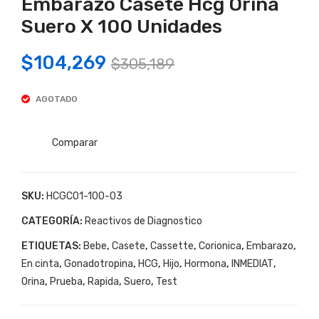
Embarazo Casete Hcg Orina
De
De
Em
Em
Suero X 100 Unidades
bar
bar
Original
Current
$
104,269
azo
azo
$
305,189
price
price
Cas
Cas
ete
ete
AGOTADO
was:
is:
Inm
Inm
$305,189.
$104,269.
edia
edia
Comparar
t
t
Tes
Tes
SKU:
HCGC01-100-03
t
t
De
De
CATEGORÍA:
Reactivos de Diagnostico
Em
Em
ETIQUETAS:
Bebe
,
Casete
,
Cassette
,
Corionica
,
Embarazo
,
bar
bar
En cinta
,
Gonadotropina
,
HCG
,
Hijo
,
Hormona
,
INMEDIAT
,
azo
azo
Orina
,
Prueba
,
Rapida
,
Suero
,
Test
Cas
Cas