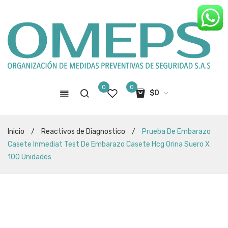
0
0
$
0
No hay productos en el carro de
Inicio
/
Reactivos de Diagnostico
/
Prueba De Embarazo
compras
Casete Inmediat Test De Embarazo Casete Hcg Orina Suero X
100 Unidades