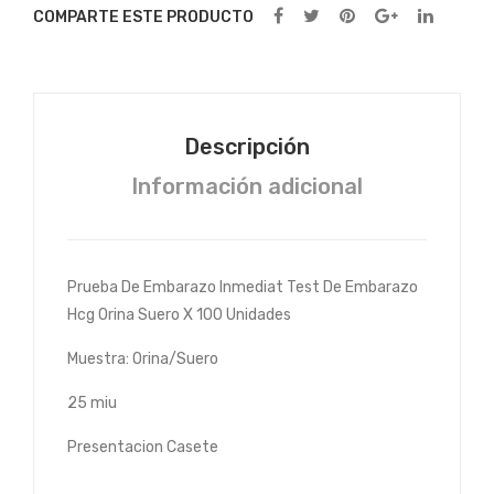
ete
ete
COMPARTE ESTE PRODUCTO
Hcg
Hcg
Orin
Orin
a
a
Sue
Sue
Descripción
ro X
ro X
Información adicional
100
100
Uni
Uni
dad
dad
es
es
Prueba De Embarazo Inmediat Test De Embarazo
Hcg Orina Suero X 100 Unidades
Muestra: Orina/Suero
25 miu
Presentacion Casete