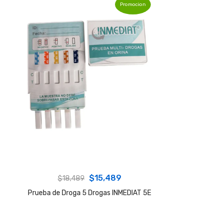
Promocion
Original
Current
$
15,489
$
18,489
price
price
Prueba de Droga 5 Drogas INMEDIAT 5E
was:
is:
$18,489.
$15,489.