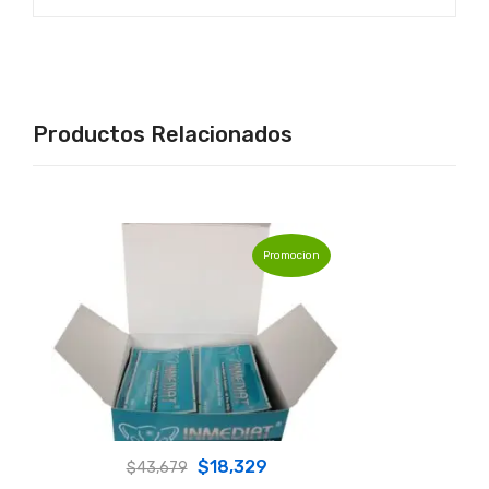
Productos Relacionados
Promocion
Original
Current
$
18,329
$
43,679