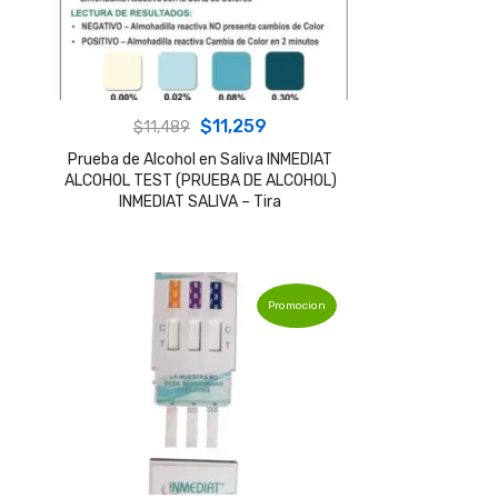
Original
Current
$
11,259
$
11,489
price
price
Prueba de Alcohol en Saliva INMEDIAT
ALCOHOL TEST (PRUEBA DE ALCOHOL)
was:
is:
INMEDIAT SALIVA – Tira
$11,489.
$11,259.
Promocion