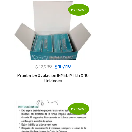
Promocion
Original
Current
$
10,119
$
22,989
price
price
Prueba De Ovulacion INMEDIAT Lh X 10
Unidades
was:
is:
$22,989.
$10,119.
Promocion