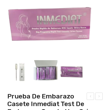
Prueba De Embarazo
Casete Inmediat Test De
est
est