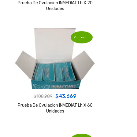
price
price
Prueba De Ovulacion INMEDIAT Lh X 20
Unidades
was:
is:
$43,679.
$18,329.
Promocion
Original
Current
$
43,669
$
108,989
price
price
Prueba De Ovulacion INMEDIAT Lh X 60
Unidades
was:
is:
$108,989.
$43,669.