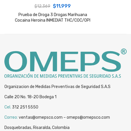
Original
Current
$
11,999
$
12,369
price
price
Prueba de Droga 3 Drogas Marihuana
Cocaina Heroina INMEDIAT THC/COC/OPI
was:
is:
$12,369.
$11,999.
Organizacion de Medidas Preventivas de Seguridad S.A.S
Calle 20 No. 18-20 Bodega 1
Cel.
312 251 5550
Correo:
ventas@omepsco.com – omeps@omepsco.com
Dosquebradas, Risaralda, Colombia