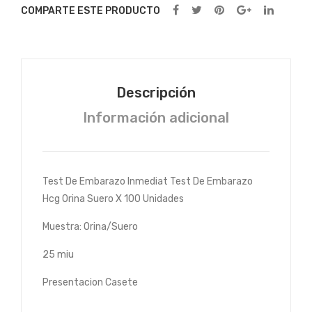
Cas
ete
COMPARTE ESTE PRODUCTO
ete
Hcg
Hcg
Orin
Orin
a
a
Sue
Descripción
Sue
ro X
Información adicional
ro X
25
100
Uni
Uni
dad
dad
es
Test De Embarazo Inmediat Test De Embarazo
es
Hcg Orina Suero X 100 Unidades
Muestra: Orina/Suero
25 miu
Presentacion Casete