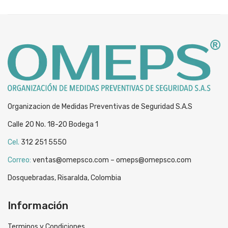
was:
is:
$3,389.
$1,869.
Organizacion de Medidas Preventivas de Seguridad S.A.S
Calle 20 No. 18-20 Bodega 1
Cel.
312 251 5550
Correo:
ventas@omepsco.com – omeps@omepsco.com
Dosquebradas, Risaralda, Colombia
Información
Terminos y Condiciones