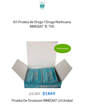
Kit Prueba de Droga 1 Droga Marihuana
INMEDIAT 1E THC
Promocion
Original
Current
$
1,869
$
3,389
price
price
Prueba De Ovulacion INMEDIAT LH Unidad