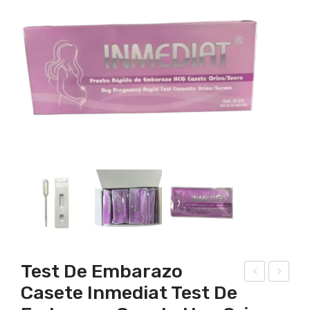
Test De Embarazo
Casete Inmediat Test De
rue
est