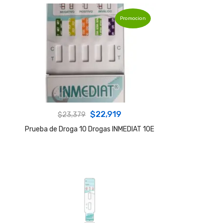
Promocion
Original
Current
$
22,919
$
23,379
price
price
Prueba de Droga 10 Drogas INMEDIAT 10E
was:
is:
$23,379.
$22,919.