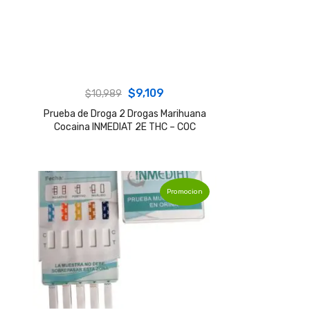
Original
Current
$
9,109
$
10,989
price
price
Prueba de Droga 2 Drogas Marihuana
Cocaina INMEDIAT 2E THC – COC
was:
is:
$10,989.
$9,109.
Promocion