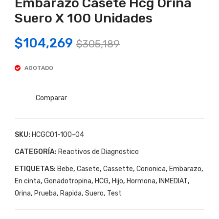
Embarazo Casete Hcg Orina
ba
De
De
Em
Suero X 100 Unidades
Em
bar
Original
Current
$
104,269
bar
azo
$
305,189
price
price
azo
Cas
Cas
ete
AGOTADO
was:
is:
ete
Inm
$305,189.
$104,269.
Inm
edia
Comparar
edia
t
t
Tes
SKU:
HCGC01-100-04
Tes
t
t
De
CATEGORÍA:
Reactivos de Diagnostico
De
Em
ETIQUETAS:
Bebe
,
Casete
,
Cassette
,
Corionica
,
Embarazo
,
Em
bar
En cinta
,
Gonadotropina
,
HCG
,
Hijo
,
Hormona
,
INMEDIAT
,
bar
azo
Orina
,
Prueba
,
Rapida
,
Suero
,
Test
azo
Cas