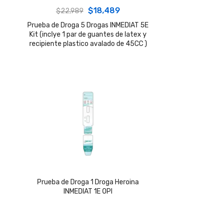
Original
Current
$
18,489
$
22,989
price
price
Prueba de Droga 5 Drogas INMEDIAT 5E
Kit (inclye 1 par de guantes de latex y
was:
is:
recipiente plastico avalado de 45CC )
$22,989.
$18,489.
Prueba de Droga 1 Droga Heroina
INMEDIAT 1E OPI